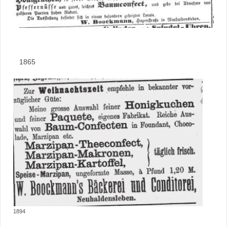
1865
1894